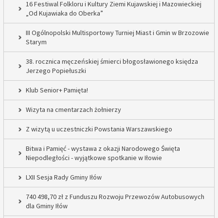
16 Festiwal Folkloru i Kultury Ziemi Kujawskiej i Mazowieckiej
„Od Kujawiaka do Oberka”
III Ogólnopolski Multisportowy Turniej Miast i Gmin w Brzozowie
Starym
38. rocznica męczeńskiej śmierci błogosławionego księdza
Jerzego Popiełuszki
Klub Senior+ Pamięta!
Wizyta na cmentarzach żołnierzy
Z wizytą u uczestniczki Powstania Warszawskiego
Bitwa i Pamięć - wystawa z okazji Narodowego Święta
Niepodległości - wyjątkowe spotkanie w Iłowie
LXII Sesja Rady Gminy Iłów
740 498,70 zł z Funduszu Rozwoju Przewozów Autobusowych
dla Gminy Iłów