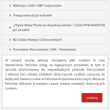
Wakacje z GOK i GBP rozpoczęte
Trwają inwestycje w Iłowie
„Płynie Wisła Płynie po Iłowskiej Gminie” i LEGIA MTB MARATON
już za nami!
Na Szlaku Pamięci Cichociemnych
Powstanie Warszawskie 1944 – Pamiętamy!
52 nowe lampy uliczne w Gminie Iłów
W ramach naszej witryny stosujemy pliki cookies w celu
świadczenia Państwu usług na najwyższym poziomie, w tym w
Inwestycja drogowa w Sadowie – prace rozpoczęte
sposób dostosowany do indywidualnych potrzeb. Korzystanie
z witryny bez zmiany ustawień dotyczących cookies oznacza, że
będą one zamieszczane w Państwa urządzeniu końcowym. Możecie
Trwają inwestycje w Gminie Iłów
Państwo dokonać w każdym czasie zmiany ustawień dotyczących
cookies.
„Modernizacja Oczyszczalni Ścieków w Iłowie – etap II”
zamknij
Strażacy z OSP Iłów walczą o pieniądze od Harnasia. Zachęcamy
do głosowania!