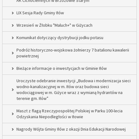
AK Cichociemnych w Brzozowie Starym
LIX Sesja Rady Gminy Iłów
Wrzesień w Żłobku "Maluch+" w Giżycach
Komunikat dotyczący dystrybucji jodku potasu
Podróż historyczno-wojskowa żołnierzy 7 batalionu kawalerii
powietrznej
Bieżące informacje o inwestycjach w Gminie Iłów
Uroczyste odebranie inwestycji „Budowa i modernizacja sieci
wodno-kanalizacyjnej w m. Iłów oraz budowa sieci
wodociągowej w m. Giżyce wraz z wymianą hydrantów na
terenie gm. Iłów”
Maszt z flagą Rzeczypospolitej Polskiej w Parku 100-lecia
Odzyskania Niepodległości w Iłowie
Nagrody Wójta Gminy Iłów z okazji Dnia Edukacji Narodowej