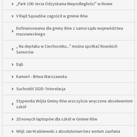
„Park 100- lecia Odzyskania Niepodległości” w Iłowie
V Rajd Sąsiadów zagościł w gminie Iłów
Dofinansowania dla gminy Iłów z samorządu województwa
mazowieckiego
„ Na deptaku w Ciechocinku...” można spotkać Iłowskich
Seniorów
Dąb
Kamień - Bitwa Warszawska
Suchodół 2020- fotorelacja
Stypendia Wójta Gminy Iłów uroczyście wręczone absolwentom
szkół
20 nowych laptopów dla szkół w Gminie Iłów
Wójt Jan Kraśniewski z absolutorium bez wotum zaufania