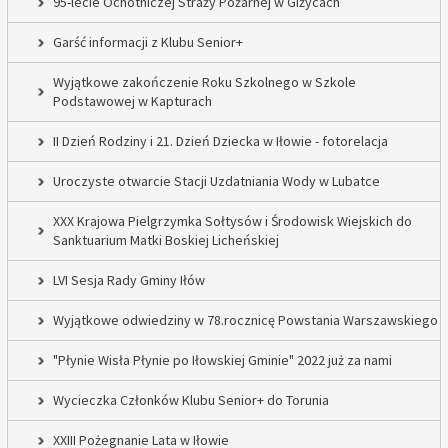
95-lecie Ochotniczej Straży Pożarnej w Giżycach
Garść informacji z Klubu Senior+
Wyjątkowe zakończenie Roku Szkolnego w Szkole
Podstawowej w Kapturach
II Dzień Rodziny i 21. Dzień Dziecka w Iłowie - fotorelacja
Uroczyste otwarcie Stacji Uzdatniania Wody w Lubatce
XXX Krajowa Pielgrzymka Sołtysów i Środowisk Wiejskich do
Sanktuarium Matki Boskiej Licheńskiej
LVI Sesja Rady Gminy Iłów
Wyjątkowe odwiedziny w 78.rocznicę Powstania Warszawskiego
"Płynie Wisła Płynie po Iłowskiej Gminie" 2022 już za nami
Wycieczka Członków Klubu Senior+ do Torunia
XXIII Pożegnanie Lata w Iłowie