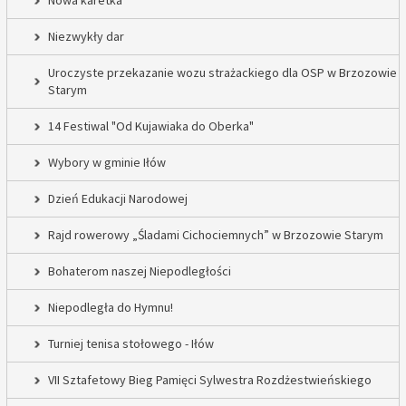
Nowa karetka
Niezwykły dar
Uroczyste przekazanie wozu strażackiego dla OSP w Brzozowie
Starym
14 Festiwal "Od Kujawiaka do Oberka"
Wybory w gminie Iłów
Dzień Edukacji Narodowej
Rajd rowerowy „Śladami Cichociemnych” w Brzozowie Starym
Bohaterom naszej Niepodległości
Niepodległa do Hymnu!
Turniej tenisa stołowego - Iłów
VII Sztafetowy Bieg Pamięci Sylwestra Rozdżestwieńskiego