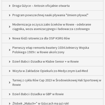
Droga Giżyce – Antosin oficjalnie otwarta
Program powszechnej nauki pływania "Umiem pływać"
Modernizacja oczyszczalni ścieków w Iłowie - odebranie
ciągnika, wozu asenizacyjnego i ładowacza czołowego
Nowa łódź ratownicza dla OSP KSRG Iłów
Pierwszy etap remontu kwatery 1034 żołnierzy Wojska
Polskiego 1939 r. w Iłowie ukończony
Dzień Babci i Dziadka w Klubie Senior + w Iłowie
Wizyta w Zakładzie Opiekuńczo-Medycznym Ład-Med
Turniej z cyklu Iłów Cup 2023 w Środowiskowej Hali Sportowej w
Iłowie
Dzień Babci i Dziadka w GBP w Iłowie
Żłobek „Maluch+” w Giżycach ma już rok!