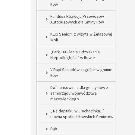
Iłów
Fundusz Rozwoju Przewozów
Autobusowych dla Gminy Iłów
Klub Senior+ z wizytą w Żelazowej
Woli
„Park 100- lecia Odzyskania
Niepodległości” w Iłowie
V Rajd Sąsiadów zagościł w gminie
Iłów
Dofinansowania dla gminy Iłów z
samorządu województwa
mazowieckiego
„ Na deptaku w Ciechocinku...”
można spotkać Iłowskich Seniorów
Dąb