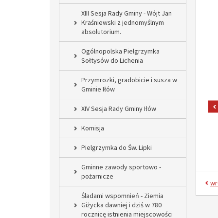
XIII Sesja Rady Gminy - Wójt Jan
Kraśniewski z jednomyślnym
absolutorium.
Ogólnopolska Pielgrzymka
Sołtysów do Lichenia
Przymrozki, gradobicie i susza w
Gminie Iłów
XIV Sesja Rady Gminy Iłów
Komisja
Pielgrzymka do Św. Lipki
Gminne zawody sportowo -
pożarnicze
wr
Śladami wspomnień - Ziemia
Giżycka dawniej i dziś w 780
rocznicę istnienia miejscowości