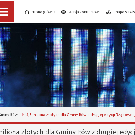
strona główna
wersja kontrastowa
mapa serwi
Menu
Gminy Iłów
8,5 miliona złotych dla Gminy Iłów z drugiej edycji Rządowe
miliona złotych dla Gminy Iłów z drugiej edy