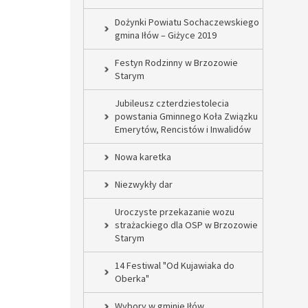
Dożynki Powiatu Sochaczewskiego
gmina Iłów – Giżyce 2019
Festyn Rodzinny w Brzozowie
Starym
Jubileusz czterdziestolecia
powstania Gminnego Koła Związku
Emerytów, Rencistów i Inwalidów
Nowa karetka
Niezwykły dar
Uroczyste przekazanie wozu
strażackiego dla OSP w Brzozowie
Starym
14 Festiwal "Od Kujawiaka do
Oberka"
Wybory w gminie Iłów