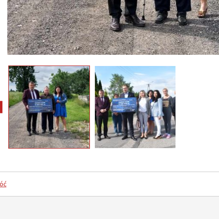
pokaż poprzednie zdjęcia
óć